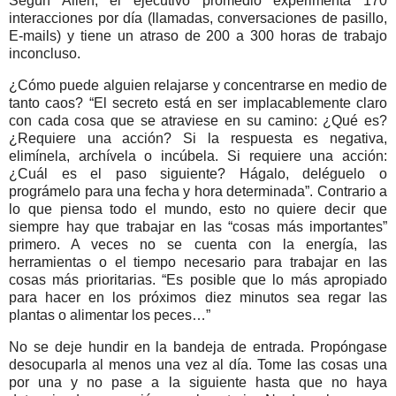
Según Allen, el ejecutivo promedio experimenta 170
interacciones por día (llamadas, conversaciones de pasillo,
E-mails) y tiene un atraso de 200 a 300 horas de trabajo
inconcluso.
¿Cómo puede alguien relajarse y concentrarse en medio de
tanto caos? “El secreto está en ser implacablemente claro
con cada cosa que se atraviese en su camino: ¿Qué es?
¿Requiere una acción? Si la respuesta es negativa,
elimínela, archívela o incúbela. Si requiere una acción:
¿Cuál es el paso siguiente? Hágalo, deléguelo o
prográmelo para una fecha y hora determinada”. Contrario a
lo que piensa todo el mundo, esto no quiere decir que
siempre hay que trabajar en las “cosas más importantes”
primero. A veces no se cuenta con la energía, las
herramientas o el tiempo necesario para trabajar en las
cosas más prioritarias. “Es posible que lo más apropiado
para hacer en los próximos diez minutos sea regar las
plantas o alimentar los peces…”
No se deje hundir en la bandeja de entrada. Propóngase
desocuparla al menos una vez al día. Tome las cosas una
por una y no pase a la siguiente hasta que no haya