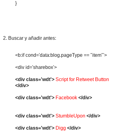
}
2. Buscar
y añadir antes:
<b:if cond='data:blog.pageType == "item"'>
<div id='sharebox'>
<div class='wdt'>
Script for Retweet Button
</div>
<div class='wdt'>
Facebook
</div>
<div class='wdt'>
StumbleUpon
</div>
<div class='wdt'>
Digg
</div>