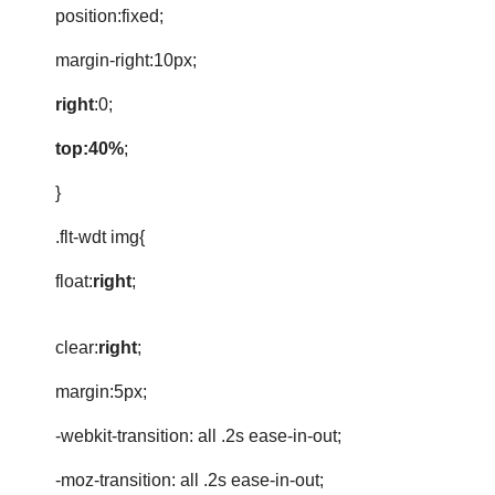
position:fixed;
margin-right:10px;
right
:0;
top:40%
;
}
.flt-wdt img{
float:
right
;
clear:
right
;
margin:5px;
-webkit-transition: all .2s ease-in-out;
-moz-transition: all .2s ease-in-out;