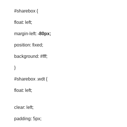
#sharebox {
float: left;
margin-left:
-80px;
position: fixed;
background: #fff;
}
#sharebox .wdt {
float: left;
clear: left;
padding: 5px;