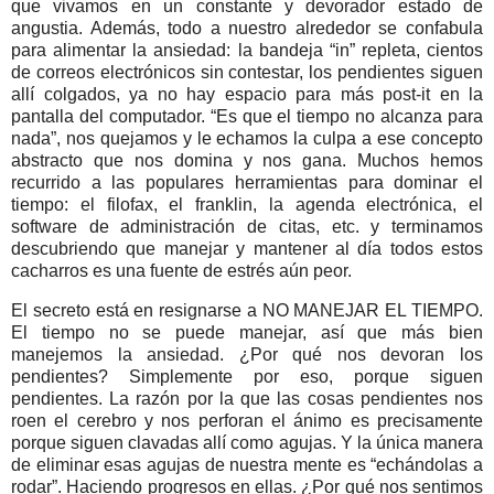
que vivamos en un constante y devorador estado de
angustia. Además, todo a nuestro alrededor se confabula
para alimentar la ansiedad: la bandeja “in” repleta, cientos
de correos electrónicos sin contestar, los pendientes siguen
allí colgados, ya no hay espacio para más post-it en la
pantalla del computador. “Es que el tiempo no alcanza para
nada”, nos quejamos y le echamos la culpa a ese concepto
abstracto que nos domina y nos gana. Muchos hemos
recurrido a las populares herramientas para dominar el
tiempo: el filofax, el franklin, la agenda electrónica, el
software de administración de citas, etc. y terminamos
descubriendo que manejar y mantener al día todos estos
cacharros es una fuente de estrés aún peor.
El secreto está en resignarse a NO MANEJAR EL TIEMPO.
El tiempo no se puede manejar, así que más bien
manejemos la ansiedad. ¿Por qué nos devoran los
pendientes? Simplemente por eso, porque siguen
pendientes. La razón por la que las cosas pendientes nos
roen el cerebro y nos perforan el ánimo es precisamente
porque siguen clavadas allí como agujas. Y la única manera
de eliminar esas agujas de nuestra mente es “echándolas a
rodar”. Haciendo progresos en ellas. ¿Por qué nos sentimos