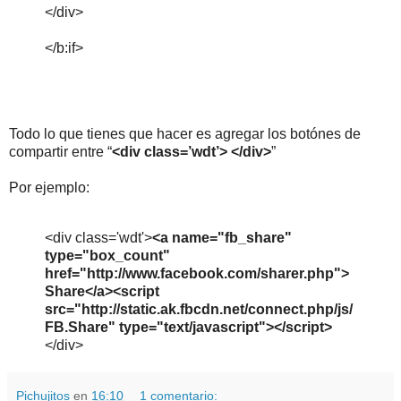
</div>
</b:if>
Todo lo que tienes que hacer es agregar los botónes de
compartir entre “
<div class=’wdt’> </div>
”
Por ejemplo:
<div class='wdt'>
<a name="fb_share"
type="box_count"
href="http://www.facebook.com/sharer.php">
Share</a><script
src="http://static.ak.fbcdn.net/connect.php/js/
FB.Share" type="text/javascript"></script>
</div>
Pichujitos
en
16:10
1 comentario: