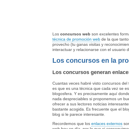
Los
concursos web
son excelentes forma
técnica de promoción web
de la que tanto
provecho (tu ganas visitas y reconocimie
interactuar y relacionarse con el usuario
Los concursos en la pr
Los concursos generan enlace
Cuantas veces habré visto concursos del tip
es que es una técnica que cada vez se est
blogosfera. Y es precisamente aquí don
nada despreciables si proponemos un bu
ofrecer a sus lectores noticias interesan
bastante acogida. Es frecuente que el blo
blog si le parece interesante.
Recordemos que los
enlaces externos
son
web hoy en día, por lo que si conseguim