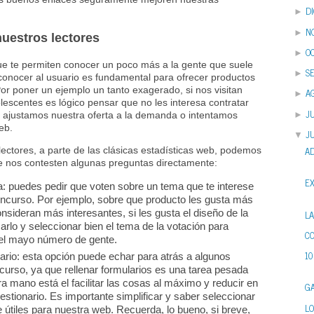
D
►
N
►
uestros lectores
O
►
ue te permiten conocer un poco más a la gente que suele
S
►
e conocer al usuario es fundamental para ofrecer productos
Por poner un ejemplo un tanto exagerado, si nos visitan
A
►
escentes es lógico pensar que no les interesa contratar
JU
►
n ajustamos nuestra oferta a la demanda o intentamos
eb.
J
▼
A
ectores, a parte de las clásicas estadísticas web, podemos
 nos contesten algunas preguntas directamente:
E
: puedes pedir que voten sobre un tema que te interese
concurso. Por ejemplo, sobre que producto les gusta más
nsideran más interesantes, si les gusta el diseño de la
L
carlo y seleccionar bien el tema de la votación para
C
 el mayo número de gente.
10
nario: esta opción puede echar para atrás a algunos
ncurso, ya que rellenar formularios es una tarea pesada
ra mano está el facilitar las cosas al máximo y reducir en
GA
uestionario. Es importante simplificar y saber seleccionar
LO
útiles para nuestra web. Recuerda, lo bueno, si breve,