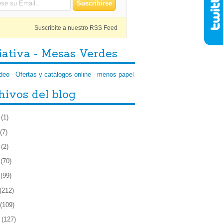
Suscribite a nuestro RSS Feed
iativa - Mesas Verdes
hivos del blog
(1)
(7)
(2)
(70)
(99)
(212)
(109)
(127)