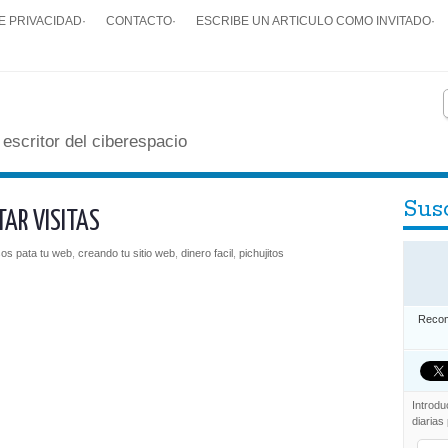
E PRIVACIDAD
·
CONTACTO
·
ESCRIBE UN ARTICULO COMO INVITADO
·
 escritor del ciberespacio
Susc
AR VISITAS
os pata tu web
,
creando tu sitio web
,
dinero facil
,
pichujitos
Recom
Introdu
diarias