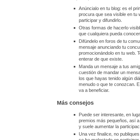
Anúncialo en tu blog: es el pr
procura que sea visible en tu
participar y difundirlo.
Otras formas de hacerlo visib
que cualquiera pueda conocerlo
Difúndelo en foros de tu comun
mensaje anunciando tu concurs
promocionándolo en tu web. T
enterar de que existe.
Manda un mensaje a tus amigo
cuestión de mandar un mensaje
los que hayas tenido algún d
menudo o que te conozcan. En 
va a beneficiar.
Más consejos
Puede ser interesante, en lug
premios más pequeños, así a l
y suele aumentar la participac
Una vez finalice, no publique
se ha molestado en participar 