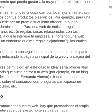
CH
emio que pueda gustar a la mayoría, por ejemplo, dinero,
etc.
M
lientes: entonces la cosa cambia. Lo mejor en este caso
P
os con tus productos o servicios. Por ejemplo, para una
uede ser un premio suculento ofrecer un bueno
 dominios, etc. Para una web de noticias regalar la
1 año, etc. Si regalas cosas relacionadas con tus
a la que le interese tu empresa (si no tengo una web,
 un concurso que me regala alojamiento?), los cuales
 idea para conseguirlos es pedir que cada participante
 enlazando la página principal de tu web y la página del
es de mi blog: en este caso lo ideal sería ofrecer algo
uario que suele entrar a tu web (por ejemplo, en un blog
del coche de Fernando Alonso) e ir comentando con
s sobre el concurso, como algunas participaciones
curso, etc.
so
promocionar nuestra web, hay que promocionar el propio
adie sabe que existe, no te servirá de nada.