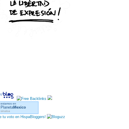
estamos en
Planeta
Mexico
sinaloa