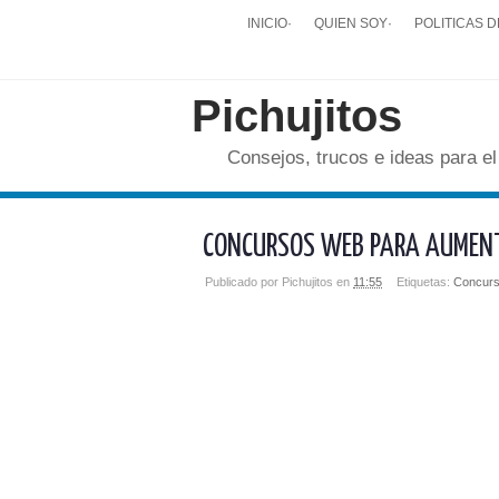
INICIO
·
QUIEN SOY
·
POLITICAS D
Pichujitos
Consejos, trucos e ideas para el
CONCURSOS WEB PARA AUMENT
Publicado por
Pichujitos
en
11:55
Etiquetas:
Concurs