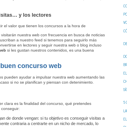
CO
P
sitas… y los lectores
VO
r el valor que tienen los concursos a la hora de
CÓ
visitarán nuestra web con frecuencia en busca de noticias
uscriban a nuestro feed si tenemos para seguirlo más
DE
rtirse en lectores y seguir nuestra web o blog incluso
web
si les gustan nuestros contenidos, es una buena
DO
B
 buen concurso web
EL
 nos pueden ayudar a impulsar nuestra web aumentando las
CH
acaso si no se planifican y piensan con detenimiento.
SÍ
?
5
 clara es la finalidad del concurso, qué pretendes
 conseguir:
LA
an de donde vengan: si tu objetivo es conseguir visitas a
E
lmente contraria a centrarte en un nicho de mercado, lo