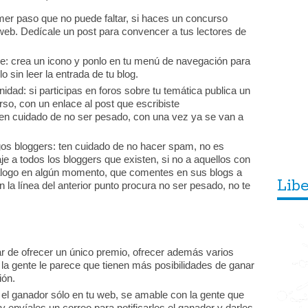
imer paso que no puede faltar, si haces un concurso
 web. Dedícale un post para convencer a tus lectores de
le: crea un icono y ponlo en tu menú de navegación para
 sin leer la entrada de tu blog.
idad: si participas en foros sobre tu temática publica un
o, con un enlace al post que escribiste
en cuidado de no ser pesado, con una vez ya se van a
s bloggers: ten cuidado de no hacer spam, no es
 a todos los bloggers que existen, si no a aquellos con
iálogo en algún momento, que comentes en sus blogs a
Lib
la línea del anterior punto procura no ser pesado, no te
ar de ofrecer un único premio, ofrecer además varios
a gente le parece que tienen más posibilidades de ganar
ión.
s el ganador sólo en tu web, se amable con la gente que
y envíales un correo para notificarles el ganador y darles