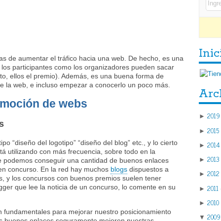
Inic
s de aumentar el tráfico hacia una web. De hecho, es una
 los participantes como los organizadores pueden sacar
nto, ellos el premio). Además, es una buena forma de
 de la web, e incluso empezar a conocerlo un poco más.
Arc
omoción de webs
2019
►
s
2015
►
o “diseño del logotipo” “diseño del blog” etc., y lo cierto
2014
►
á utilizando con más frecuencia, sobre todo en la
2013
►
de podemos conseguir una cantidad de buenos enlaces
en concurso. En la red hay muchos
blogs
dispuestos a
2012
►
tes, y los concursos con buenos premios suelen tener
2011
gger que lee la noticia de un concurso, lo comente en su
►
2010
►
 fundamentales para mejorar nuestro posicionamiento
2009
▼
os buenos enlaces seguramente mejoren nuestras