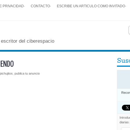
E PRIVACIDAD
·
CONTACTO
·
ESCRIBE UN ARTICULO COMO INVITADO
·
 escritor del ciberespacio
Susc
IENDO
pichujitos
,
publica tu anuncio
Recom
Introdu
diarias