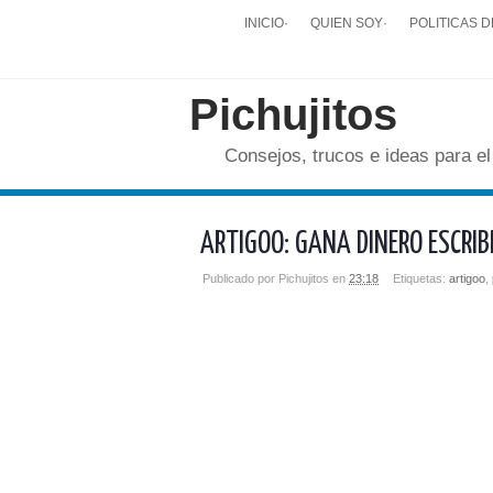
INICIO
·
QUIEN SOY
·
POLITICAS D
Pichujitos
Consejos, trucos e ideas para el
ARTIGOO: GANA DINERO ESCRIB
Publicado por
Pichujitos
en
23:18
Etiquetas:
artigoo
,