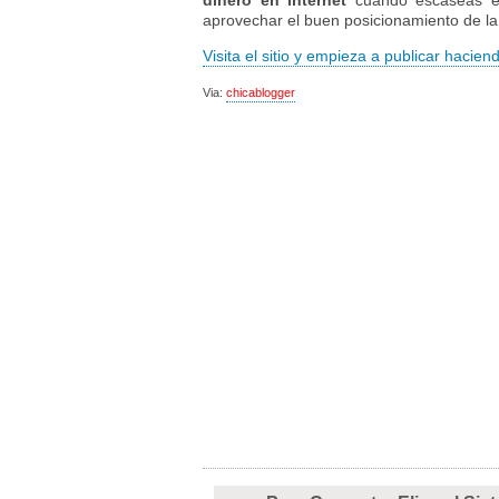
dinero en internet
cuando escaseas en 
aprovechar el buen posicionamiento de la
Visita el sitio y empieza a publicar haciend
Via:
chicablogger