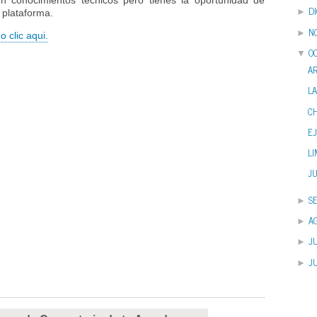
conocimientos técnicos pero tienes la oportunidad de
D
►
 plataforma.
N
►
o clic aqui.
O
▼
AR
LA
CH
E
LI
J
S
►
A
►
JU
►
J
►