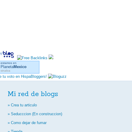
estamos en
Planeta
Mexico
sinaloa
Mi red de blogs
» Crea tu articulo
» Seducccion (En construccion)
» Como dejar de fumar
» Tienda