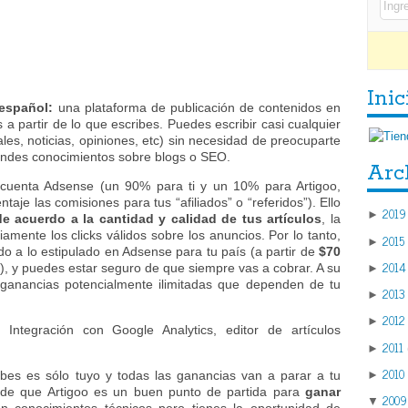
Inic
 español:
una plataforma de publicación de contenidos en
 a partir de lo que escribes. Puedes escribir casi cualquier
ales, noticias, opiniones, etc) sin necesidad de preocuparte
grandes conocimientos sobre blogs o SEO.
Arc
 cuenta Adsense (un 90% para ti y un 10% para Artigoo,
aje las comisiones para tus “afiliados” o “referidos”). Ello
2019
►
 acuerdo a la cantidad y calidad de tus artículos
, la
iamente los clicks válidos sobre los anuncios. Por lo tanto,
2015
►
o a lo estipulado en Adsense para tu país (a partir de
$70
2014
), y puedes estar seguro de que siempre vas a cobrar. A su
►
 ganancias potencialmente ilimitadas que dependen de tu
2013
►
2012
►
: Integración con Google Analytics, editor de artículos
2011
►
2010
►
bes es sólo tuyo y todas las ganancias van a parar a tu
a de que Artigoo es un buen punto de partida para
ganar
2009
▼