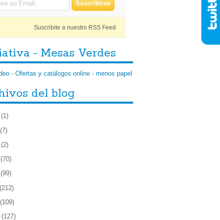
Suscribite a nuestro RSS Feed
iativa - Mesas Verdes
hivos del blog
(1)
(7)
(2)
(70)
(99)
(212)
(109)
(127)