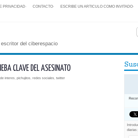
E PRIVACIDAD
·
CONTACTO
·
ESCRIBE UN ARTICULO COMO INVITADO
·
 escritor del ciberespacio
Susc
EBA CLAVE DEL ASESINATO
 de interes
,
pichujitos
,
redes sociales
,
twitter
Recom
Introdu
diarias