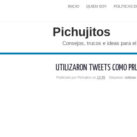
INICIO
·
QUIEN SOY
·
POLITICAS D
Pichujitos
Consejos, trucos e ideas para el
UTILIZARON TWEETS COMO PRU
Publicado por
Pichujitos
en
13:35
Etiquetas:
noticias