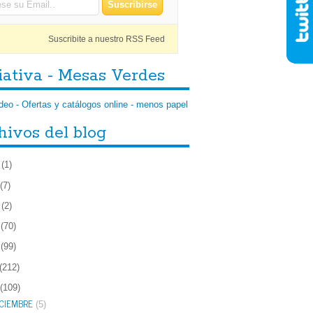
Suscribite a nuestro RSS Feed
iativa - Mesas Verdes
hivos del blog
(1)
(7)
(2)
(70)
(99)
(212)
(109)
ICIEMBRE
(5)