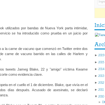
Inic
k utilizados por bandas de Nueva York parta intimidar,
ervicio se ha introducido como prueba en un juicio por
Arc
no a la carne de vacuno que comenzó en Twitter entre dos
 de carne de vacuno barrido en las calles de Harlem y
2019
►
.
2015
►
2014
►
 los tweets Jameg Blake, 22 y "amigo" víctima Kwame
a corte como evidencia clave.
2013
►
2012
►
eta en el cuello el 1 de diciembre. Blake, que vivía en el
2011
►
dos días después. Acusado de asesinato, se declaró
ianza.
2010
▼
D
►