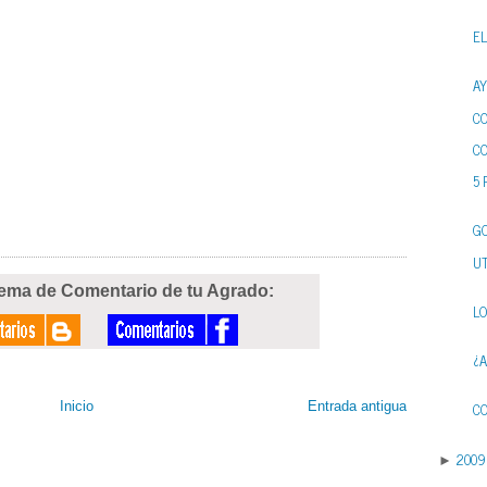
EL
AY
C
C
5 
GO
U
tema de Comentario de tu Agrado:
LO
¿
Inicio
Entrada antigua
CO
2009
►