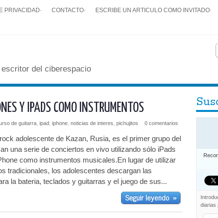
E PRIVACIDAD
·
CONTACTO
·
ESCRIBE UN ARTICULO COMO INVITADO
·
 escritor del ciberespacio
Susc
ONES Y IPADS COMO INSTRUMENTOS
urso de guitarra
,
ipad
,
iphone
,
noticias de interes
,
pichujitos
0 comentarios
ock adolescente de Kazan, Rusia, es el primer grupo del
n una serie de conciertos en vivo utilizando sólo iPads
Recom
iPhone como instrumentos musicales.En lugar de utilizar
os tradicionales, los adolescentes descargan las
ra la bateria, teclados y guitarras y el juego de sus...
Seguir leyendo
»
Introdu
diarias