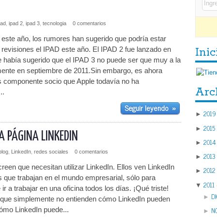
pad
,
ipad 2
,
ipad 3
,
tecnologia
0 comentarios
e este año, los rumores han sugerido que podría estar
 revisiones el IPAD este año. El IPAD 2 fue lanzado en
Inic
 había sugerido que el IPAD 3 no puede ser que muy a la
mente en septiembre de 2011.Sin embargo, es ahora
s componente socio que Apple todavía no ha
Arc
..
Seguir leyendo
»
2019
►
2015
►
A PÁGINA LINKEDIN
2014
►
blog
,
LinkedIn
,
redes sociales
0 comentarios
2013
►
een que necesitan utilizar LinkedIn. Ellos ven LinkedIn
2012
►
 que trabajan en el mundo empresarial, sólo para
2011
▼
ir a trabajar en una oficina todos los días. ¡Qué triste!
D
►
orque simplemente no entienden cómo LinkedIn pueden
cómo LinkedIn puede...
N
►