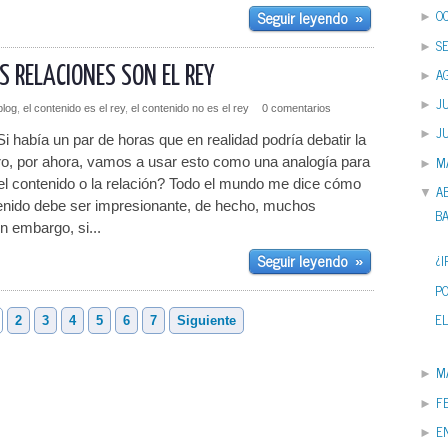
Seguir leyendo
O
►
»
S
►
A
AS RELACIONES SON EL REY
►
JU
►
blog
,
el contenido es el rey
,
el contenido no es el rey
0 comentarios
J
►
Si había un par de horas que en realidad podría debatir la
M
ro, por ahora, vamos a usar esto como una analogía para
►
 el contenido o la relación? Todo el mundo me dice cómo
AB
▼
ntenido debe ser impresionante, de hecho, muchos
BA
n embargo, si...
Seguir leyendo
¿I
»
PO
EL
2
3
4
5
6
7
Siguiente
M
►
F
►
E
►