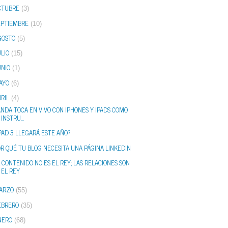
CTUBRE
(3)
EPTIEMBRE
(10)
GOSTO
(5)
LIO
(15)
UNIO
(1)
AYO
(6)
RIL
(4)
NDA TOCA EN VIVO CON IPHONES Y IPADS COMO
INSTRU...
PAD 3 LLEGARÁ ESTE AÑO?
R QUÉ TU BLOG NECESITA UNA PÁGINA LINKEDIN
 CONTENIDO NO ES EL REY; LAS RELACIONES SON
EL REY
ARZO
(55)
EBRERO
(35)
NERO
(68)