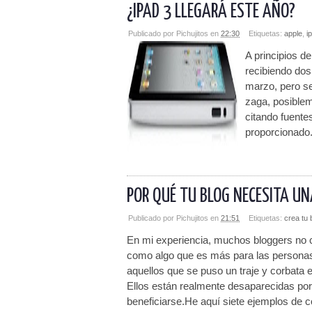
¿IPAD 3 LLEGARÁ ESTE AÑO?
Publicado por
Pichujitos
en
22:30
Etiquetas:
apple
,
i
A principios d
recibiendo dos
marzo, pero se
zaga, posible
citando fuente
proporcionado.
POR QUÉ TU BLOG NECESITA UN
Publicado por
Pichujitos
en
21:51
Etiquetas:
crea tu 
En mi experiencia, muchos bloggers no cr
como algo que es más para las personas
aquellos que se puso un traje y corbata e 
Ellos están realmente desaparecidas p
beneficiarse.He aquí siete ejemplos de 