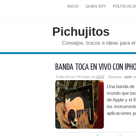
INICIO
·
QUIEN SOY
·
POLITICAS D
Pichujitos
Consejos, trucos e ideas para el
BANDA TOCA EN VIVO CON IPH
Publicado por
Pichujitos
en
23:47
Etiquetas:
apple
,
c
Una banda de r
mundo que toca
de Apple y el 
los instrument
aplicaciones pa