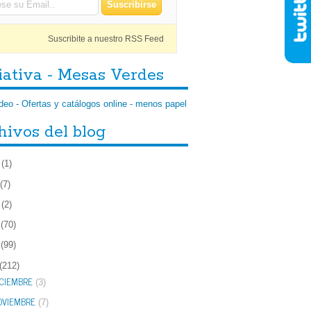
Suscribite a nuestro RSS Feed
iativa - Mesas Verdes
hivos del blog
(1)
(7)
(2)
(70)
(99)
(212)
ICIEMBRE
(3)
OVIEMBRE
(7)