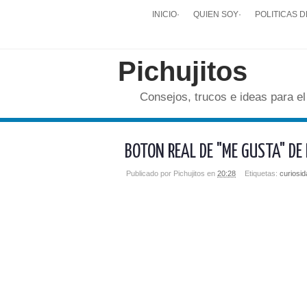
INICIO
·
QUIEN SOY
·
POLITICAS D
Pichujitos
Consejos, trucos e ideas para el
BOTON REAL DE "ME GUSTA" DE
Publicado por
Pichujitos
en
20:28
Etiquetas:
curiosi