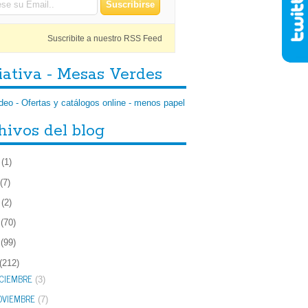
Suscribite a nuestro RSS Feed
iativa - Mesas Verdes
hivos del blog
(1)
(7)
(2)
(70)
(99)
(212)
ICIEMBRE
(3)
OVIEMBRE
(7)