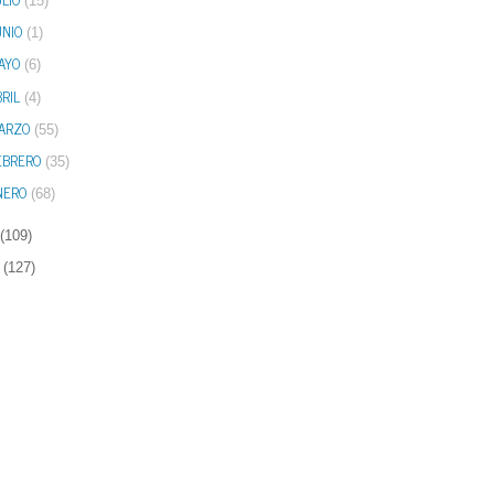
(15)
UNIO
(1)
AYO
(6)
RIL
(4)
ARZO
(55)
EBRERO
(35)
NERO
(68)
(109)
(127)