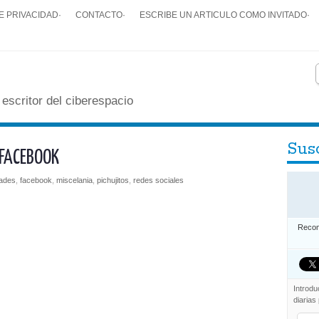
E PRIVACIDAD
·
CONTACTO
·
ESCRIBE UN ARTICULO COMO INVITADO
·
 escritor del ciberespacio
Susc
 FACEBOOK
dades
,
facebook
,
miscelania
,
pichujitos
,
redes sociales
Recom
Introdu
diarias