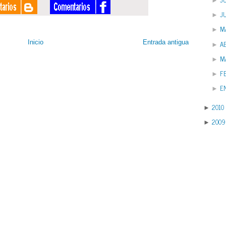
►
J
►
M
►
Inicio
Entrada antigua
AB
►
M
►
F
►
E
►
2010
►
2009
►