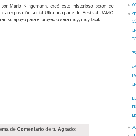
O
►
o por
Mario
Klingemann,
creó est
e
misterioso boton de
en la exposición
social
Ultra
una parte del
Festival
UAMO
S
▼
ran su apoyo
para el proyecto
será
muy, muy fácil
.
C
C
TO
75
¿
L
C
B
F
MO
A
►
tema de Comentario de tu Agrado:
JU