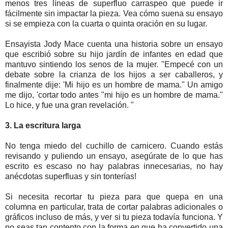
menos tres líneas de superfluo carraspeo que puede ir
fácilmente sin impactar la pieza. Vea cómo suena su ensayo
si se empieza con la cuarta o quinta oración en su lugar.
Ensayista Jody Mace cuenta una historia sobre un ensayo
que escribió sobre su hijo jardín de infantes en edad que
mantuvo sintiendo los senos de la mujer. "Empecé con un
debate sobre la crianza de los hijos a ser caballeros, y
finalmente dije: 'Mi hijo es un hombre de mama." Un amigo
me dijo, 'cortar todo antes "mi hijo es un hombre de mama."
Lo hice, y fue una gran revelación. "
3. La escritura larga
No tenga miedo del cuchillo de carnicero. Cuando estás
revisando y puliendo un ensayo, asegúrate de lo que has
escrito es escaso no hay palabras innecesarias, no hay
anécdotas superfluas y sin tonterías!
Si necesita recortar tu pieza para que quepa en una
columna en particular, trata de cortar palabras adicionales o
gráficos incluso de más, y ver si tu pieza todavía funciona. Y
no seas tan contento con la forma en que ha convertido una