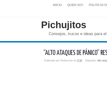
INICIO
·
QUIEN SOY
·
POLITICAS D
Pichujitos
Consejos, trucos e ideas para el
“ALTO ATAQUES DE PÁNICO” RE
Publicado por
Redaccion
en
9:30
Etiquetas:
Alto ata