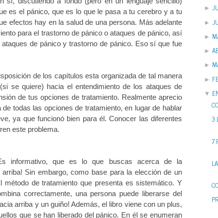
 sí, discutiendo a fondo (pero en un lenguaje sencillo)
JU
►
e es el pánico, que es lo que le pasa a tu cerebro y a tu
J
ue efectos hay en la salud de una persona. Más adelante
►
iento para el trastorno de pánico o ataques de pánico, así
M
►
s ataques de pánico y trastorno de pánico. Eso sí que fue
AB
►
M
►
disposición de los capítulos esta organizada de tal manera
F
►
 (si se quiere) hacia el entendimiento de los ataques de
E
▼
nsión de tus opciones de tratamiento. Realmente aprecio
C
 de todas las opciones de tratamiento, en lugar de hablar
3 
e, ya que funcionó bien para él. Conocer las diferentes
ren este problema.
7
Es informativo, que es lo que buscas acerca de la
LA
 arriba! Sin embargo, como base para la elección de un
l método de tratamiento que presenta es sistemático. Y
C
ombina correctamente, una persona puede liberarse del
P
acia arriba y un guiño! Además, el libro viene con un plus,
aquellos que se han liberado del pánico. En él se enumeran