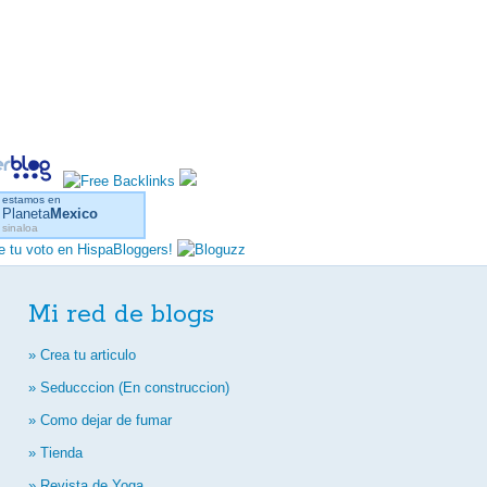
estamos en
Planeta
Mexico
sinaloa
Mi red de blogs
» Crea tu articulo
» Seducccion (En construccion)
» Como dejar de fumar
» Tienda
» Revista de Yoga