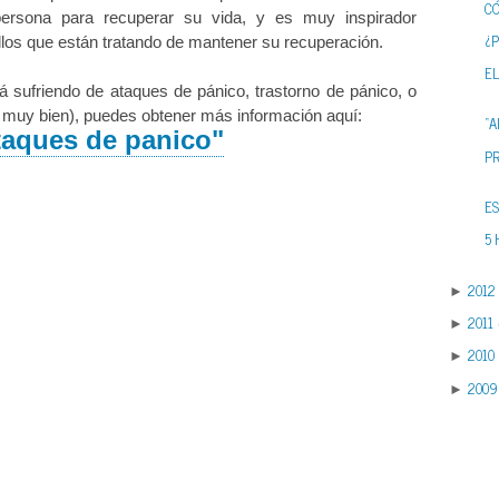
C
persona para recuperar su vida, y es muy inspirador
¿
llos que están tratando de mantener su recuperación.
EL
á sufriendo de ataques de pánico, trastorno de pánico, o
o muy bien), puedes obtener más información aquí:
“A
taques de panico"
P
E
5 
2012
►
2011
►
2010
►
2009
►