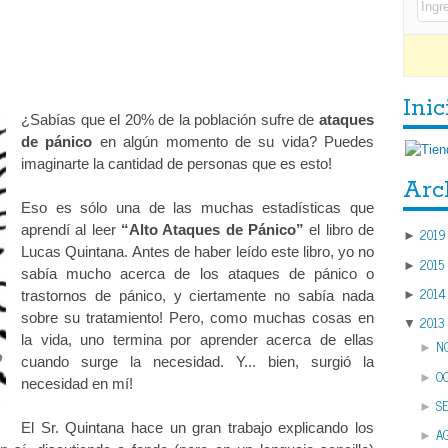
Inic
¿Sabías que el 20% de la población sufre de
ataques
de pánico
en algún momento de su vida? Puedes
imaginarte la cantidad de personas que es esto!
Arc
Eso es sólo una de las muchas estadísticas que
aprendí al leer
“Alto Ataques de Pánico”
el libro de
2019
►
Lucas Quintana. Antes de haber leído este libro, yo no
2015
►
sabía mucho acerca de los ataques de pánico o
2014
►
trastornos de pánico, y ciertamente no sabía nada
sobre su tratamiento! Pero, como muchas cosas en
2013
▼
la vida, uno termina por aprender acerca de ellas
N
►
cuando surge la necesidad. Y... bien, surgió la
O
►
necesidad en mí!
S
►
El Sr. Quintana hace un gran trabajo explicando los
A
►