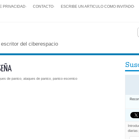
E PRIVACIDAD
·
CONTACTO
·
ESCRIBE UN ARTICULO COMO INVITADO
·
 escritor del ciberespacio
Susc
SEÑA
ques de panico
,
ataques de panico
,
panico escenico
Recom
Introdu
diarias