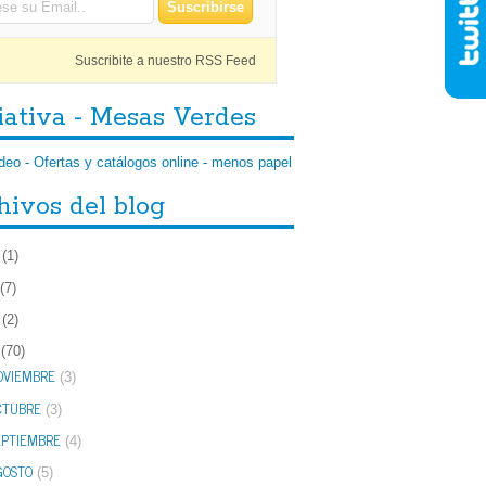
Suscribite a nuestro RSS Feed
iativa - Mesas Verdes
hivos del blog
(1)
(7)
(2)
(70)
OVIEMBRE
(3)
CTUBRE
(3)
EPTIEMBRE
(4)
GOSTO
(5)