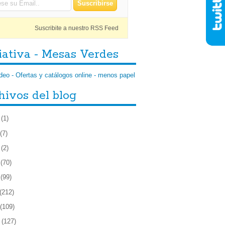
Suscribite a nuestro RSS Feed
iativa - Mesas Verdes
hivos del blog
(1)
(7)
(2)
(70)
(99)
(212)
(109)
(127)