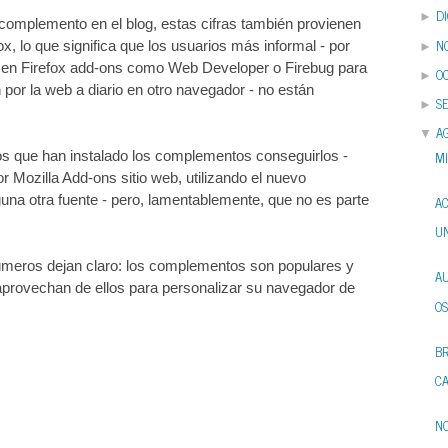
D
►
complemento en el blog, estas cifras también provienen
N
ox, lo que significa que los usuarios más informal - por
►
n en Firefox add-ons como Web Developer o Firebug para
O
►
 por la web a diario en otro navegador - no están
S
►
A
▼
MI
os que han instalado los complementos conseguirlos -
Mozilla Add-ons sitio web, utilizando el nuevo
guna otra fuente - pero, lamentablemente, que no es parte
A
UN
meros dejan claro: los complementos son populares y
AU
aprovechan de ellos para personalizar su navegador de
OS
B
CA
N