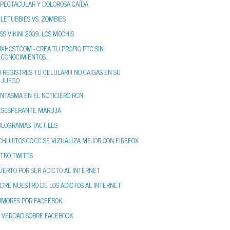
SPECTACULAR Y DOLOROSA CAÍDA
LETUBBIES VS. ZOMBIES
SS VIKINI 2009, LOS MOCHIS
XHOST.COM - CREA TU PROPIO PTC SIN
CONOCIMIENTOS...
 REGISTRES TU CELULAR!!! NO CAIGAS EN SU
NTASMA EN EL NOTICIERO RCN
ESESPERANTE MARUJA
OLOGRAMAS TACTILES
CHUJITOS.CO.CC SE VIZUALIZA MEJOR CON FIREFOX
STRO TWITTS
UERTO POR SER ADICTO AL INTERNET
DRE NUESTRO DE LOS ADICTOS AL INTERNET
UMORES POR FACEEBOK
A VERDAD SOBRE FACEBOOK