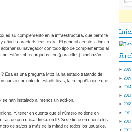
Inic
efox es su complemento en la infraestructura, que permite
 añadir características extra. El general aceptó la lógica
 adornar su navegador con todo tipo de complementos al
Arc
s no están sobrecargados con (para ellos) hinchazón
2019
►
í? Esa es una pregunta Mozilla ha estado tratando de
2015
►
 un nuevo conjunto de estadísticas, la compañía dice que
2014
►
2013
►
ox se han instalado al menos un add-on.
2012
►
2011
►
icho. Y, tener en cuenta que el número no tiene en
trás de una única dirección IP. Si se tiene en cuenta los
2010
►
ero de saltos a más de la mitad de todos los usuarios.
2009
▼