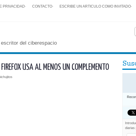
E PRIVACIDAD
·
CONTACTO
·
ESCRIBE UN ARTICULO COMO INVITADO
·
 escritor del ciberespacio
Susc
E FIREFOX USA AL MENOS UN COMPLEMENTO
pichujitos
Recom
Introdu
diarias