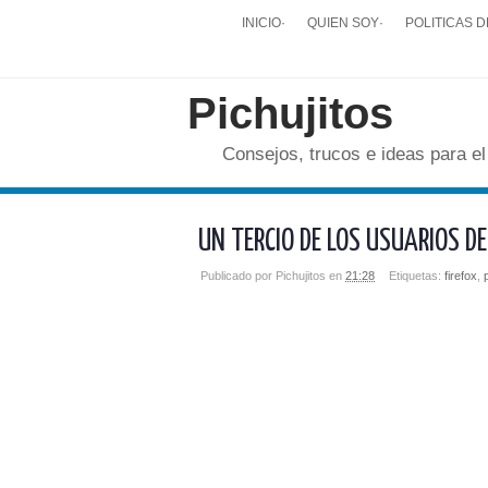
INICIO
·
QUIEN SOY
·
POLITICAS D
Pichujitos
Consejos, trucos e ideas para el
UN TERCIO DE LOS USUARIOS D
Publicado por
Pichujitos
en
21:28
Etiquetas:
firefox
,