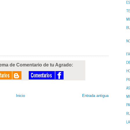
E
TE
MI
BU
NO
FA
D
tema de Comentario de tu Agrado:
H
PI
A
M
Inicio
Entrada antigua
PA
R
L