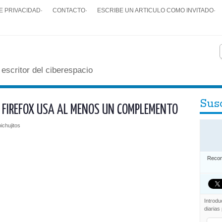
E PRIVACIDAD
·
CONTACTO
·
ESCRIBE UN ARTICULO COMO INVITADO
·
 escritor del ciberespacio
Susc
E FIREFOX USA AL MENOS UN COMPLEMENTO
pichujitos
Recom
Introdu
diarias