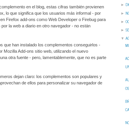
D
►
complemento en el blog, estas cifras también provienen
N
ox, lo que significa que los usuarios más informal - por
►
n en Firefox add-ons como Web Developer o Firebug para
O
►
 por la web a diario en otro navegador - no están
S
►
A
▼
MI
os que han instalado los complementos conseguirlos -
Mozilla Add-ons sitio web, utilizando el nuevo
guna otra fuente - pero, lamentablemente, que no es parte
A
UN
meros dejan claro: los complementos son populares y
AU
aprovechan de ellos para personalizar su navegador de
OS
B
CA
N