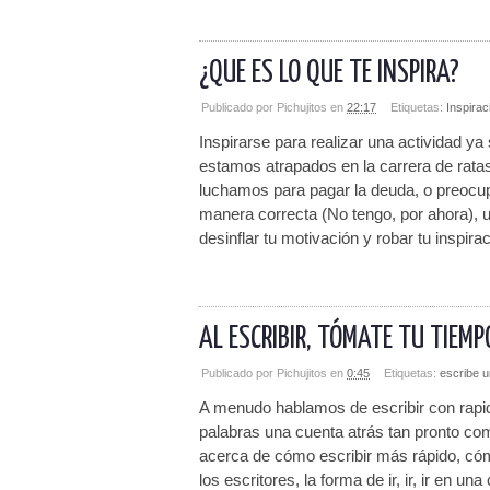
¿QUE ES LO QUE TE INSPIRA?
Publicado por
Pichujitos
en
22:17
Etiquetas:
Inspirac
Inspirarse para realizar una actividad ya
estamos atrapados en la carrera de ratas
luchamos para pagar la deuda, o preocup
manera correcta (No tengo, por ahora), 
desinflar tu motivación y robar tu inspira
AL ESCRIBIR, TÓMATE TU TIEMP
Publicado por
Pichujitos
en
0:45
Etiquetas:
escribe u
A menudo hablamos de escribir con rapidez
palabras una cuenta atrás tan pronto 
acerca de cómo escribir más rápido, c
los escritores, la forma de ir, ir, ir en 