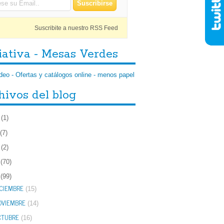
Suscribite a nuestro RSS Feed
iativa - Mesas Verdes
hivos del blog
(1)
(7)
(2)
(70)
(99)
ICIEMBRE
(15)
OVIEMBRE
(14)
CTUBRE
(16)