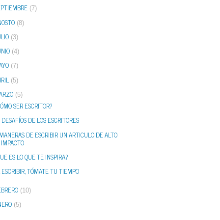
EPTIEMBRE
(7)
GOSTO
(8)
LIO
(3)
UNIO
(4)
AYO
(7)
RIL
(5)
ARZO
(5)
CÓMO SER ESCRITOR?
 DESAFÍOS DE LOS ESCRITORES
MANERAS DE ESCRIBIR UN ARTICULO DE ALTO
IMPACTO
UE ES LO QUE TE INSPIRA?
 ESCRIBIR, TÓMATE TU TIEMPO
EBRERO
(10)
NERO
(5)