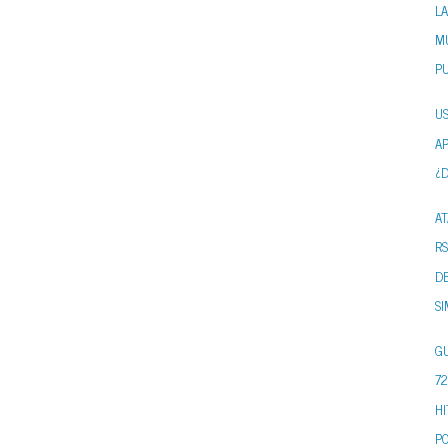
LA
MU
P
US
A
¿D
A
RS
DE
SI
GU
72
HI
P